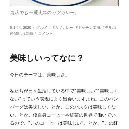
当店でも一番人気のカツカレー。
投
カ
タ
6月 14, 2020
グルメ
#カツカレー
,
#キッチン南海
,
#洋食
,
#
稿
テ
神
グ
神保町
,
#老舗
コメント
日:
ゴ
保
リ
町
ー
の
美味しいってなに？
雄、
キ
ッ
今日のテーマは、美味しさ。
チ
ン
南
私たちが日々生活している中で“美味しい”“美味しく
海
ない”っていう表現によく出会いますよね。このハン
閉
店
バーグは美味しい、とか、このパスタは美味しくな
へ。
い、とか。僕自身コーヒーや紅茶の世界で働いてい
に
るので、“このコーヒーは美味しい”、とか、“この紅