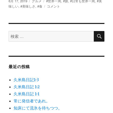
投
カ
タ
6月 17, 2019
グルメ
#世界一周
,
#旅
,
#日常も世界一周
,
#美
稿
テ
グ
美
味しい
,
#美味しさ
,
#食
コメント
日:
ゴ
味
リ
し
ー
い
っ
検
て
検
索
な
索
に？
対
に
象:
最近の投稿
久米島日記1-3
久米島日記 1-2
久米島日記 1-1
常に発信者であれ。
知床にて流氷を待ちつつ。