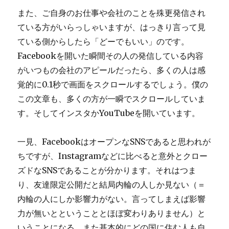
また、ご自身のお仕事や会社のことを殊更発信され
ている方がいらっしゃいますが、はっきり言って見
ている側からしたら「どーでもいい」のです。
Facebookを開いた瞬間その人の発信している内容
がいつもの会社のアピールだったら、多くの人は感
覚的に0.1秒で画面をスクロールするでしょう。僕の
この文章も、多くの方が一瞬でスクロールしていま
す。そしてインスタかYouTubeを開いています。
一見、FacebookはオープンなSNSであると思われが
ちですが、Instagramなどに比べると意外とクロー
ズドなSNSであることが分かります。それはつま
り、友達限定公開だと結局内輪の人しか見ない（＝
内輪の人にしか影響力がない。言ってしまえば影響
力が無いとということとほぼ変わりありません）と
いうことになる。また基本的にどの国に住む人も自