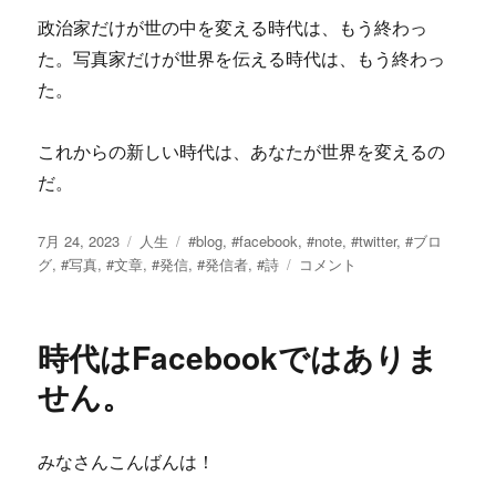
政治家だけが世の中を変える時代は、もう終わっ
た。写真家だけが世界を伝える時代は、もう終わっ
た。
これからの新しい時代は、あなたが世界を変えるの
だ。
投
カ
タ
7月 24, 2023
人生
#blog
,
#facebook
,
#note
,
#twitter
,
#ブロ
稿
テ
グ
常
グ
,
#写真
,
#文章
,
#発信
,
#発信者
,
#詩
コメント
日:
ゴ
に
リ
発
ー
信
時代はFacebookではありま
者
で
せん。
あ
れ。
に
みなさんこんばんは！