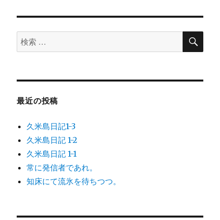
公
ー
開
範
検
囲
検
索
を
索
地
対
球
象:
に
し
最近の投稿
よ
う！】
久米島日記1-3
に
久米島日記 1-2
久米島日記 1-1
常に発信者であれ。
知床にて流氷を待ちつつ。