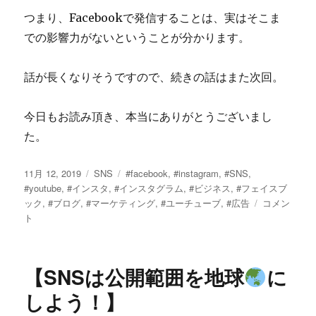
つまり、Facebookで発信することは、実はそこま
での影響力がないということが分かります。
話が長くなりそうですので、続きの話はまた次回。
今日もお読み頂き、本当にありがとうございまし
た。
投
カ
タ
11月 12, 2019
SNS
#facebook
,
#instagram
,
#SNS
,
稿
テ
グ
#youtube
,
#インスタ
,
#インスタグラム
,
#ビジネス
,
#フェイスブ
日:
ゴ
時
ック
,
#ブログ
,
#マーケティング
,
#ユーチューブ
,
#広告
コメン
リ
代
ト
ー
は
Facebook
で
【SNSは公開範囲を地球
に
は
あ
しよう！】
り